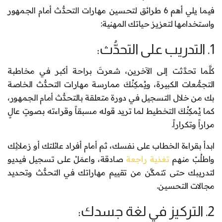
فيما يلي أهم 6 طرائق لتحسين مهارات التحدُّث أمام الجمهور
واستخدامها لتعزيز حياتك المهنية:
1. التدريب على التحدُّث:
كلَّما تحدَّثت إلى الآخرين، شعرتَ براحة أكبر في مخاطبة
التجمُّعات الكبيرة، ويُمكِنُكَ ممارسة مهارات التحدُّث الخاصة
بك من خلال التسجيل في دورة متعلقة بالتحدُّث أمام الجمهور،
كما يُمكِنُكَ التخطيط لما تريد قوله مسبقاً وقراءته بصوتٍ عالٍ
مراراً وتكراراً.
ابدأ بقراءة الخطاب على نفسك، ثم أمام أفراد عائلتك أو زملائِك
واطلُبْ منهم
تغذية راجعة
صادقة، واعمَلْ على تسجيل فيديو
لتدريبك حتى تتمكَّن من تقييم مهاراتك في التحدُّث وتحديد
مجالات التحسين.
2. التركيز في لغة جسدك: