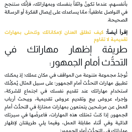
بأنفسهم، عندما تكونُ واثقاً بنفسك وبمهاراتك، فإنَّك ستنجح
في التواصل عاطفياً؛ ممَّا يساعدك على إيصال الفكرة أو الرسالة
الصحيحة.
إقرأ أيضاً:
كيف تطلق العنان لإمكاناتك وتتحلى بمهارات
تقديمية لا تقاوم
طريقة إظهار مهاراتك في
التحدُّث أمام الجمهور:
تُوجَدُ مجموعة متنوعة من المواقف في مكان عملك؛ إذ يمكنك
تطبيق مهارات التحدُّث أمام الجمهور؛ على سبيل المثال يُمكِنُكَ
استخدام مهاراتك عند تقديم نفسك في اجتماع للشركة،
وإجراء عروض بيع وتقديم عروض تقديمية، ويبحث أرباب
العمل عن مرشحين يتمتعون بمهارات ممتازة في التحدُّث أمام
الجمهور. إذا كنتَ تمتلك هذه المهارات، فاعرضْها في سيرتك
الذاتية وفي أثناء مقابلة العمل، وفيما يلي طريقتان لإظهار
مهاراتك في التحدُّث أمام الجمهور: