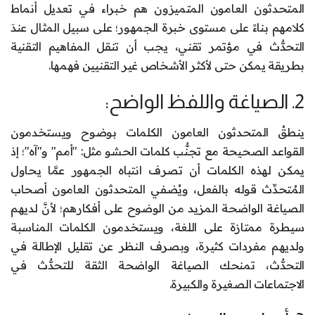
المتحدثون العامون المتميزون هم خبراء في تعديل أنماط
كلامهم بناءً على مستوى خبرة الجمهور؛ على سبيل المثال عندَ
التحدُّث في مؤتمر تقني، يجب أن تنقل المفاهيم التقنية
بطريقة يمكن حتى لأكثر الأشخاص غير التقنيين فهمها.
2. الصياغة واللفظ الواضح:
ينطقُ المتحدثون العامون الكلمات بوضوح ويستخدمون
القواعد الصحيحة مع تجنُّب كلمات الحشو مثل: "أمم" و"آه"؛ إذ
يمكن لهذه الكلمات أن تصرف انتباه الجمهور عمَّا يحاول
المُتحدِّث قوله بالفعل، ويُضفي المتحدثون العامون أصحاب
الصياغة الواضحة المزيد من الوضوح على أفكارهم؛ لأنَّ لديهم
سيطرة ممتازة على اللغة، ويستخدمون الكلمات المناسبة
ولديهم مفردات كثيرة، وبصرف النظر عن تقليل الإطالة في
التحدُّث، تمنحك الصياغة الواضحة الثقة للتحدُّث في
الاجتماعات الصغيرة والكبيرة.