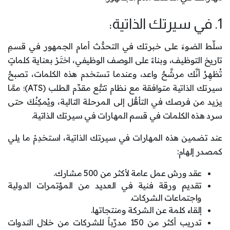
1. في سيرتك الذاتية:
سلِّط الضوءَ على خبرتك في التحدُّث أمام الجمهور في قسمِ
تاريخ التوظيف، وبناءً على الوصف الوظيفي، اختَرْ بعناية كلماتٍ
تُظهِرُ أنَّك مرشَّحٌ واعد، وعندما تستخدم هذه الكلمات، تصبحُ
سيرتك الذاتية متوافقة مع نظام تتبُّع مقدِّم الطلب (ATS)؛ ممَّا
يزيد من فرصك في التأهُّل إلى المرحلة التالية، ويُمكِنُكَ حتى
سرد هذه الكلمات في قسم المهارات في سيرتك الذاتية.
عند تضمين هذه المهارات في سيرتك الذاتية، استخدِمْ ما يلي
كمصدر إلهام:
عقد ورش عمل عامة لأكثر من 500 مشارك.
تقديم ورقة فنية في العديد من المؤتمرات الدولية
واجتماعات الشركات.
إلقاء كلمة عن الشركة ومنتجاتها.
تدريب أكثر من 150 مدرِّباً للشركات من خلال الندوات