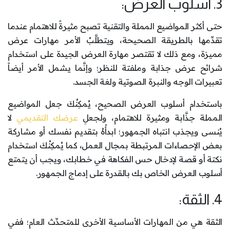
3. أسلوب العرض:
حتى أكثر المواضيع المملة والتقنية تصبح مثيرةً للاهتمام عندما
تقدِّمها بالطريقة الصحيحة، ويتطلَّبُ الأمر مهارات عرض
مميزة، ومع ذلك لا تقتصر مهارة العرض الجيدة على استخدام
شرائح عرض جذابة وملفتة للنظر؛ وإنَّما يشمل الأمر أيضاً
تعبيرات الوجه والنبرة الصوتية ولغة الجسد.
باستخدام أسلوب العرض الصحيح، يُمكِنُكَ جعل المواضيع
المملة جذَّابة ومثيرة للاهتمام، ولجعلِ
عرضك التقديمي
لا
يُنسى ويجذب انتباه الجمهور؛ ابدأْهُ بتقديم نفسك أو مشاركة
بعض الإحصاءات المرتبطة بمجال العمل، كما يُمكِنُكَ استخدام
نكتة أو قصة لإدخال حس الفكاهة في خطابك، ويجب أن يتمتع
أسلوب العرض الخاص بك بالقدرة على إدماج الجمهور.
4. الثقة:
الثقة هي من المهارات الأساسية الأخرى للمتحدِّث العام؛ ففي