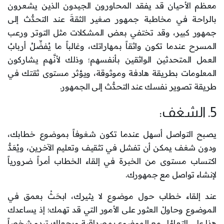
معظم الأحيان قد يفقد المحاورون الجيدون الذين يشعرون
بالراحة في مخاطبة جمهور صغير الثقةَ عند التحدُّث إلى
جمهور كبير، وقد تختفي بعض المشكلات مثل التوتر ورعب
المسرح عندما تكون واثقاً بمهاراتك، وغالباً ما يُفضِّلُ أربابُ
العمل المتحدثين الواثقين بأنفسهم؛ وذلك لأنَّهم يشاركون
المعلومات بطريقة هادفة وموثوقة، ويؤثر مستوى ثقتك في
طريقة تصوير نفسك عند التحدُّث إلى الجمهور.
5. الشغف:
يصبح التواصل أسهل عندما تكون شغوفاً بموضوع خطابك،
ودون شغف يمكن أن تفشل في تثقيف وتعليم الآخرين، ويُعَدُّ
اكتساب مستوى من الخبرة في إلقاء الخطاب أمراً ضرورياً
لإنشاء تواصل مع جمهورك.
عند إلقاء خطاب حول موضوع لا يثيرك، ابحَثْ بعمق في
الموضوع وحاولْ العثور على الأمور التي قد تهمك؛ إذ يساعدك
هذا على التعامُل مع الموضوع بمصداقية ويجعلك تبدو شخصاً