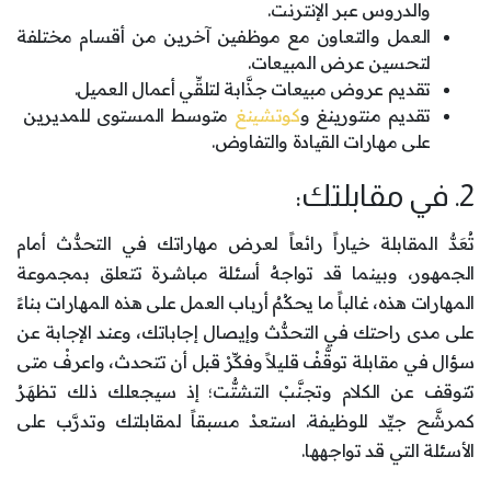
والدروس عبر الإنترنت.
العمل والتعاون مع موظفين آخرين من أقسام مختلفة
لتحسين عرض المبيعات.
تقديم عروض مبيعات جذَّابة لتلقِّي أعمال العميل.
تقديم منتورينغ و
كوتشينغ
متوسط المستوى للمديرين ​​
على مهارات القيادة والتفاوض.
2. في مقابلتك:
تُعَدُّ المقابلة خياراً رائعاً لعرض مهاراتك في التحدُّث أمام
الجمهور، وبينما قد تواجهُ أسئلة مباشرة تتعلق بمجموعة
المهارات هذه، غالباً ما يحكُمُ أرباب العمل على هذه المهارات بناءً
على مدى راحتك في التحدُّث وإيصال إجاباتك، وعند الإجابة عن
سؤال في مقابلة توقَّفْ قليلاً وفكِّرْ قبل أن تتحدث، واعرفْ متى
تتوقف عن الكلام وتجنَّبْ التشتُّت؛ إذ سيجعلك ذلك تظهَرُ
كمرشَّح جيِّد للوظيفة. استعدْ مسبقاً لمقابلتك وتدرَّب على
الأسئلة التي قد تواجهها.