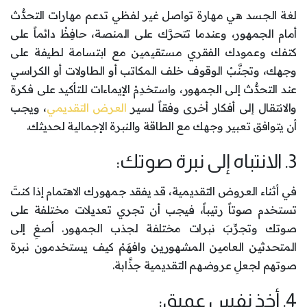
لغة الجسد هي مهارة تواصل غير لفظي تدعم مهارات التحدُّث
أمام الجمهور، وعندما تتحرَّك على المنصة، حافِظْ دائماً على
كتفك وعمودك الفقري مستقيمين مع ابتسامة لطيفة على
وجهك، وتجنَّبْ الوقوف خلف المكاتب أو الطاولات أو الكراسي
عند التحدُّث إلى الجمهور، واستخدِمْ الإيماءات للتأكيد على فكرة
والانتقال إلى أفكار أخرى وفقاً لسير
العرض التقديمي
، ويجب
أن يتوافق تعبير وجهك مع الطاقة والنبرة الإجمالية لحديثك.
3. الانتباه إلى نبرة صوتك:
في أثناء العروض التقديمية، قد يفقد جمهورك الاهتمام إذا كنتَ
تستخدم صوتاً رتيباً، فيجب أن تجري تعديلات مختلفة على
صوتك وتجرِّبَ نبرات مختلفة لجذب الجمهور. أصغِ إلى
المتحدثين العامين المشهورين وافهَمْ كيف يستخدمون نبرة
صوتهم لجعلِ عروضهم التقديمية جذَّابة.
4. أخذ نفس عميق: