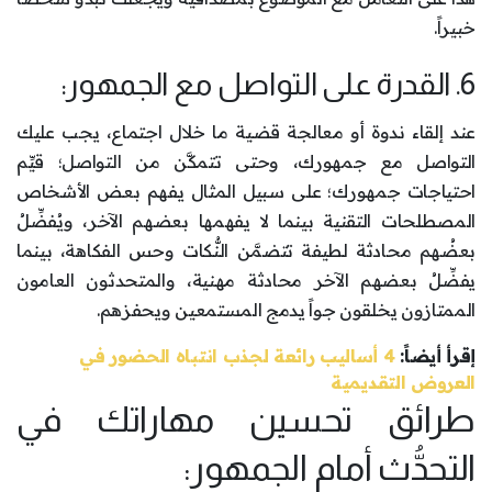
خبيراً.
6. القدرة على التواصل مع الجمهور:
عند إلقاء ندوة أو معالجة قضية ما خلال اجتماع، يجب عليك
التواصل مع جمهورك، وحتى تتمكَّن من التواصل؛ قيِّم
احتياجات جمهورك؛ على سبيل المثال يفهم بعض الأشخاص
المصطلحات التقنية بينما لا يفهمها بعضهم الآخر، ويُفضِّلُ
بعضُهم محادثة لطيفة تتضمَّن النُّكات وحس الفكاهة، بينما
يفضِّلُ بعضهم الآخر محادثة مهنية، والمتحدثون العامون
الممتازون يخلقون جواً يدمج المستمعين ويحفزهم.
إقرأ أيضاً:
4 أساليب رائعة لجذب انتباه الحضور في
العروض التقديمية
طرائق تحسين مهاراتك في
التحدُّث أمام الجمهور: