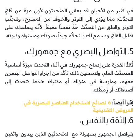
في كثير من الأحيان قد يعاني المتحدثون لأول مرة من قلقِ
التحدُّث؛ ممَّا يؤدي إلى التوتر والخوف من المسرح، ولتجنُّب
التوتر والقلق من التحدُّث خُذْ نفساً عميقاً؛ لأنَّه يساعدك على
تقليل القلق ويسمح لك بالتحكُّم جيداً بصوتك ومستواه ونبرته.
5. التواصل البصري مع جمهورك:
تُعَدُّ القدرة على إدماج جمهورك في أثناء التحدث ميزةً أساسيةً
للمتحدِّث العام، ولتحسين ذلك تأكَّد من إجراءِ التواصل البصري
معهم، ومارِسهُ في منزلكَ أو مكتبِكَ عندما تتحدث إلى
أصدقائك أو زملائك.
إقرأ أيضاً:
6 نصائح لاستخدام العناصر البصرية في
العروض التقديمية
6. الثقة بالنفس:
يتواصل الجمهور بسهولة مع المتحدثين الذين يبدون واثقين