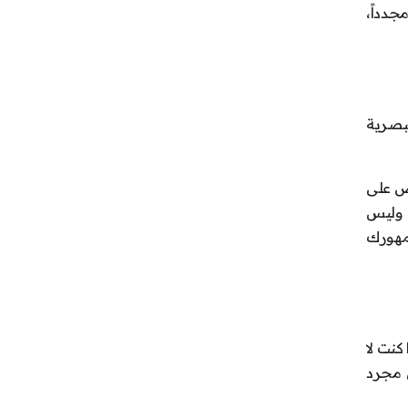
جدداً،
استخدام العناصر البصرية
 قاعدة 1-6-6، والتي تنص على
 أن تتكون كل شريحة من فكرة واحدة لا تزيد عن 6 تعدادات نقطية، وألا تزيد الكلمات في كل تعداد نقطي عن 6، وليس
مهورك
كنت لا
 مجرد