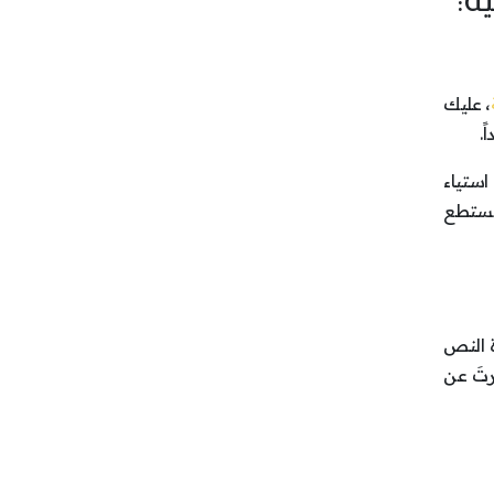
، عليك
ً.
استياء
 يستطع
 النص
رتَ عن