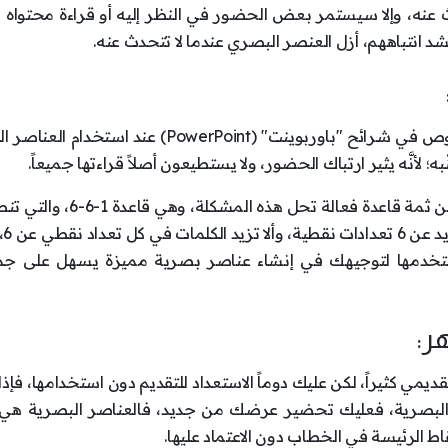
ُث عنه، وإلا سيستمر بعض الحضور في النظر إليه أو قراءة محتواه م
تشد انتباههم، أزل العنصر البصري عندما لا تتحدث عنه.
يضع معظم المُتحدِّثين كثيراً من المحتوى والنصوص في شرائح "باوربوينت" (PowerPoint) عند 
 لأنَّه يثير ارتباك الحضور، ولا يستطيعون أصلاً قراءتها جميعاً.
، لكن ثمة قاعدة فعالة تحل هذه المشكلة، وهي
ما يأتي:
بل استخدمها لتوجيهك في إنشاء عناصر بصرية مميزة يسهل على ج
ديمي كثيراً، لكن عليك دوماً الاستعداد للتقديم دون استخدامها، فإذا 
البصرية، فعليك تحضير عرضك من جديد، فالعناصر البصرية هي
 الرئيسة في الخطاب دون الاعتماد عليها.