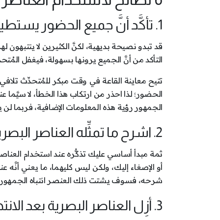
1. تأكَّد أنَّ جميع الحضور يستطيعون رؤية العناصر البصرية:
قد تبدو نصيحة بديهية، لكنَّ الكثيرين لا ينتبهون
التأكد من أنَّ الجميع يرونها بسهولة، فيغفل المُتحدّ
تتيح معاينة القاعة في وقت مبكر للمُتحدِّث تلافي
الحضور؛ لذا احذر من ارتكاب هذا الخطأ، لا سيَّما
الجمهور رؤية هذه المعلومات الإضافية، فربما لن يت
2. اشرح ما تمثِّله العناصر البصرية عند عرضها:
ثمة مبدأ أساسي عليك تذكُّره عند استخدام العناص
أو الإصغاء إليك، ولكن ليس كليهما، ما يعني أنَّه
شرحه، فسوف يشتت ذلك العنصر انتباه الجمهور، 
3. أزِل العناصر البصرية بعد الانتهاء من شرحها: