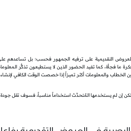
 العروض التقديمية على ترفيه الجمهور فحسب؛ بل تساعدهم على
رة ما فجأة، كما تفيد الحضور الذين لا يستطيعون تذكُّر المعلوما
كون الخطاب والمعلومات أكثر تميزاً إذا خصصت الوقت الكافي لإنشاء
 ولكن إن لم يستخدمها المُتحدِّث استخداماً مناسباً، فسوف تقل جود