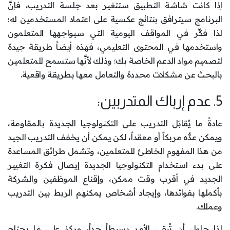
إذا كانت شاشة التطبيق ستتغير بعد جلسة التدريب، فإنَّ
البرنامج سيترافق بنتائج عكسية على اعتماد المستخدمين له؛
لذا فكِّر في المواقف اليومية التي سيواجهها المتعلمون
واستخدمها في المحتوى التعليمي، فهذه أيضاً طريقة جيدة
لتصميم مواد الدعم الخاصة بك؛ وذلك لأنَّها ستسمح للمتعلمين
بالبحث عن مشكلات محددة والتعامل معها بطريقة واقعية.
5. عدم إرباك المتدربين:
عادةً ما يُقابَل التدريب على التكنولوجيا الجديدة بالمقاومة،
ويمكن عدُّه مربكاً أو معقداً، لكن يمكن أن يخفف التدريب الجيد
من هذا المفهوم الخاطئ للمتعلمين، وتشمل طرائق المساعدة
على بدء استخدام التكنولوجيا الجديدة إيصال فكرة التغيير
الجديد في أقرب وقت ممكن، وإقناع الموظفين والشركة
بأكملها بفوائدها، وإيجاد أشخاص يمكنهم الربط بين التدريب
وعملك.
لذا حاول أن تُبقي الأمر بسيطاً جداً، وركز على ما يحتاج