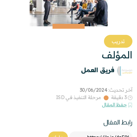
تدريب
المؤلف
فريق العمل
آخر تحديث:
30/06/2024
3 دقيقة
مرحلة التنفيذ في ISD
حفظ المقال
رابط المقال
Article Link