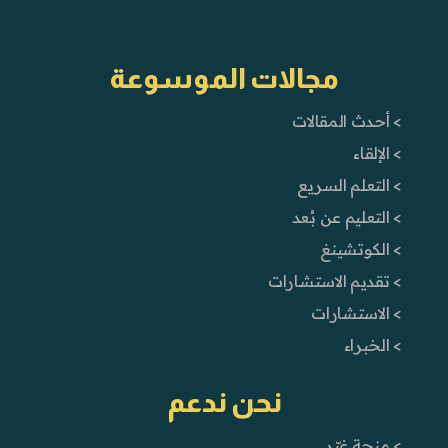
مجالات الموسوعة
> أحدث المقالات
> الإلقاء
> التعلم السريع
> التعليم عن بُعد
> الكوتشينغ
> تقديم الاستشارات
> الاستشارات
> الخبراء
نحن ندعم
> منحة غيّر