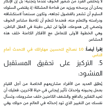
لا يتخلص الفرد من شعور الخوف عندما يتجنبه؛ بل إنَّ الإنكار
يمكن أن يرسخه ويزيد من فداحة المشكلة؛ إذ يقتضي السلوك
السليم أن تشعر بالفضول تجاهه، وتكون مستعداً لاستكشافه
ودراسته والتعلم منه، فعندما تتعلم أن تلاحظ مشاعر الخوف
وتصغي إلى همومك، فإنَّها لن تبقى دفينة في العقل الباطن،
وهي الخطوة الأولى للتعامل مع الأفكار الكامنة خلف هذه
المشاعر.
إقرأ أيضاً:
10 نصائح لتحسين مهاراتك في التحدث أمام
الناس
5. التركيز على تحقيق المستقبل
المنشود:
يُطلِق العديد من الأفراد مشاريعهم الخاصة من أجل القيام
بعمل يحبونه وإحداث تأثير إيجابي في حياة الآخرين، فعليك أن
تعيد التفكير بالدافع والشغف الكامنين خلف مشروعك، وتسأل
نفسك عن التغيير الذي تود إحداثه في العالم من حولك وفي