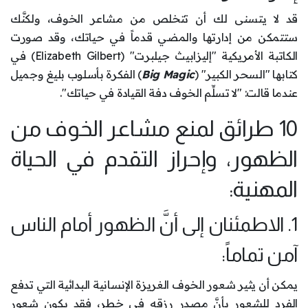
قد لا يتسنى لك أن تتخلص من مشاعر الخوف، ولكنَّك
ستتمكن من إدارتها والمضي قدماً في حياتك، وقد صورت
الكاتبة الأمريكية "إليزابيث جيلبرت" (Elizabeth Gilbert) في
كتابها "السحر الكبير" (
Big Magic
) الفكرة بأسلوب بليغ وجميل
عندما قالت: "لا تسلِّم الخوف دفة القيادة في حياتك".
10 طرائق لمنع مشاعر الخوف من
الظهور، وإحراز التقدم في الحياة
المهنية:
1. الاطمئنان إلى أنَّ الظهور أمام الناس
آمن تماماً:
يمكن أن يثير شعور الخوف الغريزة الإنسانية البدائية التي تدفع
الفرد للشعور بأنَّ مصدر رزقه في خطر، فقد يكون شعور