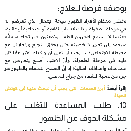
بوصفه فرصة للعلاج:
يخشى معظم الأفراد الظهور نتيجة الإهمال الذي تعرضوا له
في مرحلة الطفولة؛ وذلك لأسباب ثقافية أو اجتماعية أو عائلية،
فعندما لا يستمع الآخرون للطفل ويُمعِنون في تجاهله، فإنَّه
سيعمد إلى تغيير شخصيته حتى يحقق النجاح ويتعايش مع
محيطه الاجتماعي؛ لذا يجب أن تعي أنَّ واقعك تَغيَّر عمَّا كان
عليه في مرحلة الطفولة، وأنَّ الاختباء أصبح يتعارض مع
مصالحك وأهدافك الحالية؛ إذ إنَّ السماح لنفسك بالظهور هو
جزء من عملية الشفاء من جراح الماضي.
إقرأ أيضاً:
أبرز الصفات التي يجب أن تبحث عنها في كوتش
الحياة
10. طلب المساعدة للتغلب على
مشكلة الخوف من الظهور:
أحياناً يصعب على الإنسان أن يتعامل مع مخاوفه، ويمكن