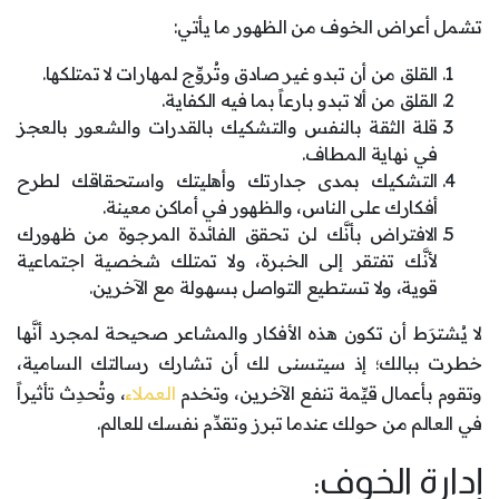
تشمل أعراض الخوف من الظهور ما يأتي:
القلق من أن تبدو غير صادق وتُروِّج لمهارات لا تمتلكها.
القلق من ألا تبدو بارعاً بما فيه الكفاية.
قلة الثقة بالنفس والتشكيك بالقدرات والشعور بالعجز
في نهاية المطاف.
التشكيك بمدى جدارتك وأهليتك واستحقاقك لطرح
أفكارك على الناس، والظهور في أماكن معينة.
الافتراض بأنَّك لن تحقق الفائدة المرجوة من ظهورك
لأنَّك تفتقر إلى الخبرة، ولا تمتلك شخصية اجتماعية
قوية، ولا تستطيع التواصل بسهولة مع الآخرين.
لا يُشترَط أن تكون هذه الأفكار والمشاعر صحيحة لمجرد أنَّها
خطرت ببالك؛ إذ سيتسنى لك أن تشارك رسالتك السامية،
وتقوم بأعمال قيِّمة تنفع الآخرين، وتخدم
العملاء
، وتُحدِث تأثيراً
في العالم من حولك عندما تبرز وتقدِّم نفسك للعالم.
إدارة الخوف: