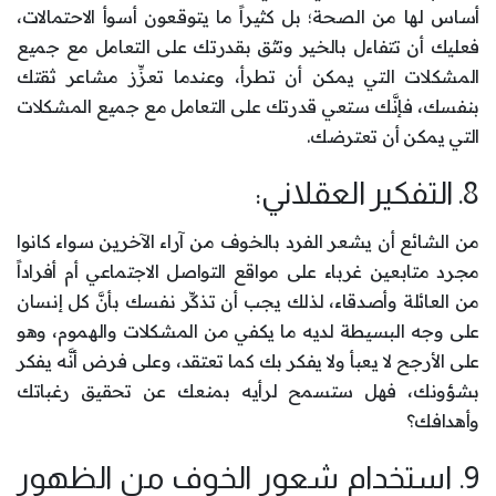
أساس لها من الصحة؛ بل كثيراً ما يتوقعون أسوأ الاحتمالات،
فعليك أن تتفاءل بالخير وتثق بقدرتك على التعامل مع جميع
المشكلات التي يمكن أن تطرأ، وعندما تعزِّز مشاعر ثقتك
بنفسك، فإنَّك ستعي قدرتك على التعامل مع جميع المشكلات
التي يمكن أن تعترضك.
8. التفكير العقلاني:
من الشائع أن يشعر الفرد بالخوف من آراء الآخرين سواء كانوا
مجرد متابعين غرباء على مواقع التواصل الاجتماعي أم أفراداً
من العائلة وأصدقاء، لذلك يجب أن تذكِّر نفسك بأنَّ كل إنسان
على وجه البسيطة لديه ما يكفي من المشكلات والهموم، وهو
على الأرجح لا يعبأ ولا يفكر بك كما تعتقد، وعلى فرض أنَّه يفكر
بشؤونك، فهل ستسمح لرأيه بمنعك عن تحقيق رغباتك
وأهدافك؟
9. استخدام شعور الخوف من الظهور