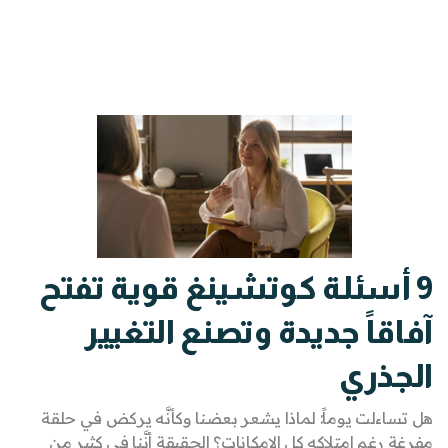
9 أسئلة كوتشينغ قوية تفتح
آفاقاً جديدة وتصنع التغيير
الجذري
هل تساءلت يوماً: لماذا يشعر بعضنا وكأنَّه يركض في حلقة
مفرغة رغم امتلاكه كل الإمكانات؟ الحقيقة أنَّنا في كثير من