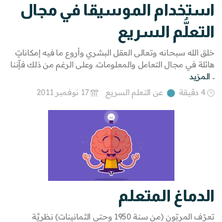
استخدام الموسيقا في مجال
التعلُّم السريع
خلق الله سبحانه وتعالى العقل البشري وأروع ما فيه إمكاناتٍ
هائلة في مجال التعامل والمعلومات. وعلى الرغم من ذلك فإّننا
..
المزيد
4 دقيقة
عن التعلم السريع
17 نوفمبر 2011
الدماغ المتعلم
تعرّف المربّون (من سنة 1950 وحتى الثمانينات) نظريَّة