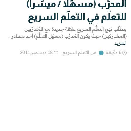
المدرّب (مسهّلاً / ميسّراً)
للتعلّم في التعلّم السريع
يتطلَّب نهج التعلُّم السريع علاقة جديدة مع المُتدرِّبين
(المشاركين) حيث يكون المُدرِّب (مسهّل التعلُّم) أحد مصادر ..
المزيد
6 دقيقة
عن التعلم السريع
18 ديسمبر 2011