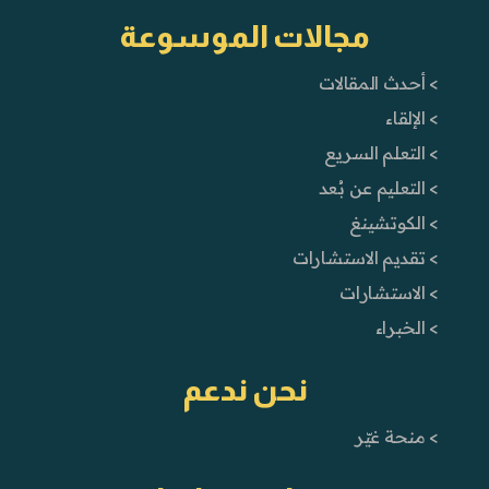
مجالات الموسوعة
> أحدث المقالات
> الإلقاء
> التعلم السريع
> التعليم عن بُعد
> الكوتشينغ
> تقديم الاستشارات
> الاستشارات
> الخبراء
نحن ندعم
> منحة غيّر