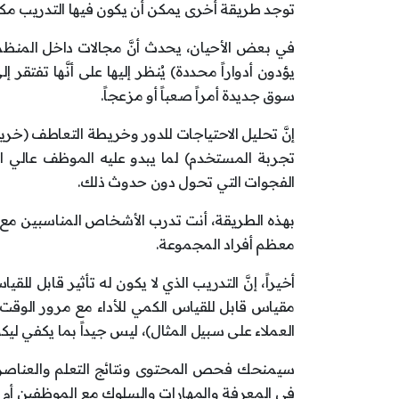
توجد طريقة أخرى يمكن أن يكون فيها التدريب مكلف
في بعض الأحيان، يحدث أنَّ مجالات داخل المنظمة ت
يؤدون أدواراً محددة) يُنظر إليها على أنَّها تفتقر 
سوق جديدة أمراً صعباً أو مزعجاً.
إنَّ تحليل الاحتياجات للدور وخريطة التعاطف (خ
تجربة المستخدم) لما يبدو عليه الموظف عالي ال
الفجوات التي تحول دون حدوث ذلك.
بهذه الطريقة، أنت تدرب الأشخاص المناسبين مع ا
معظم أفراد المجموعة.
مقياس قابل للقياس الكمي للأداء مع مرور الوقت لهد
العملاء على سبيل المثال)، ليس جيداً بما يكفي ليكون 
سيمنحك فحص المحتوى ونتائج التعلم والعناصر المخ
في المعرفة والمهارات والسلوك مع الموظفين أم لا