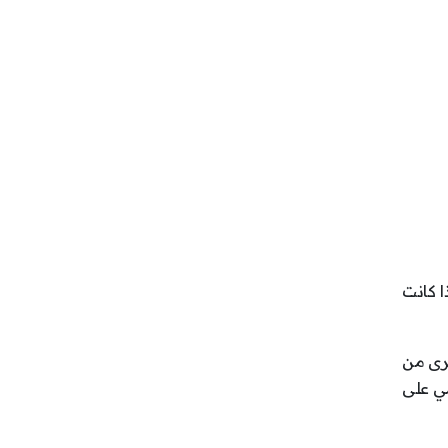
ا كانت
خرى من
مي على