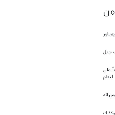
 من
يتجاوز
نك جعل
اً على
التعلم
ميزاته
 وكذلك