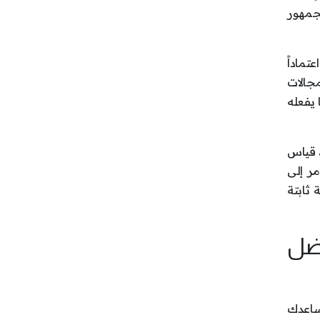
لجمهور
تماداً
جالات
 يفعله
، قياس
مر إلى
ثابتة
فضل
يساعدك