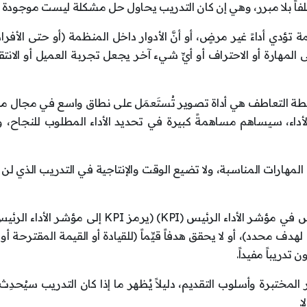
اً بلا مبرر، وهي إن كان التدريب يحاول حل مشكلة ليست موجودة أص
ؤدي أداءً غير مرضٍ، أو أنَّ الأدوار داخل المنظمة (أو حتى الأفراد
إلى المهارة أو الاحتراف أو أيِّ شيء آخر يجعل تجربة العميل أو الانتق
ريطة التعاطف هي أداة تصوير تُستَعمَل على نطاق واسع في مجال 
أداء، سيساهم مساهمةً كبيرة في تحديد الأداء المطلوب للنجاح، 
لمهارات المناسبة، ولا تضيع الوقت والإنتاجية في التدريب الذي ل
أخيراً، إنَّ التدريب الذي لا يكون له تأثير قابل للقياس في مؤشر الأداء الرئيس (KPI) (يرمز KPI 
ف محدد)، أو لا يحقق هدفاً قيِّماً (للقيادة أو القيمة المقترحة أو
تدريباً مفيداً.
تبرة وأسلوب التقديم، دليلاً يُظهر ما إذا كان التدريب سيُحدِث ت
.