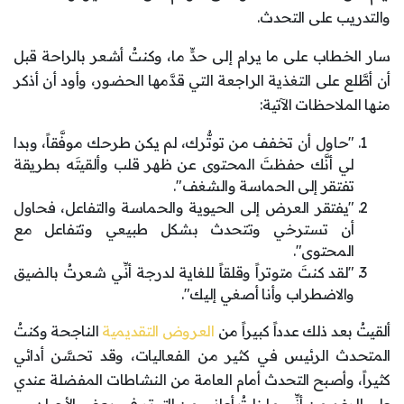
والتدريب على التحدث.
سار الخطاب على ما يرام إلى حدٍّ ما، وكنتُ أشعر بالراحة قبل
أن أطَّلع على التغذية الراجعة التي قدَّمها الحضور، وأود أن أذكر
منها الملاحظات الآتية:
"حاول أن تخفف من توتُّرك، لم يكن طرحك موفَّقاً، وبدا
لي أنَّك حفظتَ المحتوى عن ظهر قلب وألقيتَه بطريقة
تفتقر إلى الحماسة والشغف".
"يفتقر العرض إلى الحيوية والحماسة والتفاعل، فحاول
أن تسترخي وتتحدث بشكل طبيعي وتتفاعل مع
المحتوى".
"لقد كنتَ متوتراً وقلقاً للغاية لدرجة أنِّي شعرتُ بالضيق
والاضطراب وأنا أصغي إليك".
ألقيتُ بعد ذلك عدداً كبيراً من
العروض التقديمية
الناجحة وكنتُ
المتحدث الرئيس في كثير من الفعاليات، وقد تحسَّن أدائي
كثيراً، وأصبح التحدث أمام العامة من النشاطات المفضلة عندي