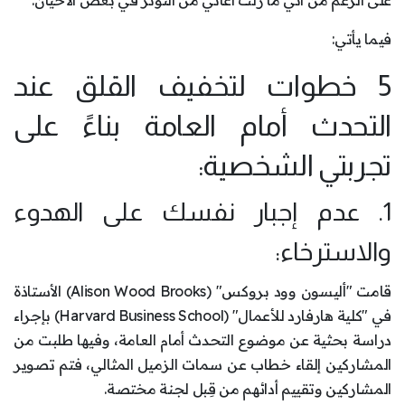
على الرغم من أنِّي ما زلتُ أعاني من التوتر في بعض الأحيان.
فيما يأتي:
5 خطوات لتخفيف القلق عند
التحدث أمام العامة بناءً على
تجربتي الشخصية:
1. عدم إجبار نفسك على الهدوء
والاسترخاء:
قامت "أليسون وود بروكس" (Alison Wood Brooks) الأستاذة
في "كلية هارفارد للأعمال" (Harvard Business School) بإجراء
دراسة بحثية عن موضوع التحدث أمام العامة، وفيها طلبت من
المشاركين إلقاء خطاب عن سمات الزميل المثالي، فتم تصوير
المشاركين وتقييم أدائهم من قِبل لجنة مختصة.