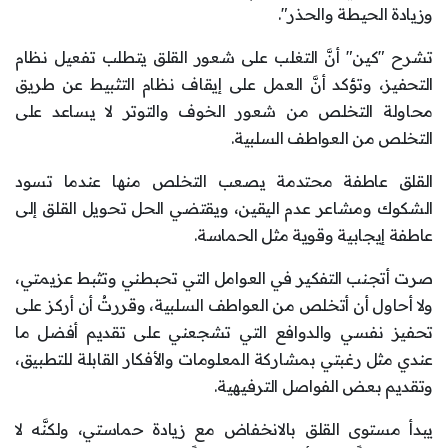
وزيادة الحيطة والحذر".
تشرح "كين" أنَّ التغلب على شعور القلق يتطلب تفعيل نظام
التحفيز، وتؤكد أنَّ العمل على إيقاف نظام التثبيط عن طريق
محاولة التخلص من شعور الخوف والتوتر لا يساعد على
التخلص من العواطف السلبية.
القلق عاطفة محتدمة يصعب التخلص منها عندما تسود
الشكوك ومشاعر عدم اليقين، ويقتضي الحل تحويل القلق إلى
عاطفة إيجابية وقوية مثل الحماسة.
صرت أتجنب التفكير في العوامل التي تحبطني وتثبط عزيمتي،
ولا أحاول أن أتخلص من العواطف السلبية، وقررتُ أن أركز على
تحفيز نفسي والدوافع التي تشجعني على تقديم أفضل ما
عندي مثل رغبتي بمشاركة المعلومات والأفكار القابلة للتطبيق،
وتقديم بعض الفواصل الترفيهية.
يبدأ مستوى القلق بالانخفاض مع زيادة حماستي، ولكنَّه لا