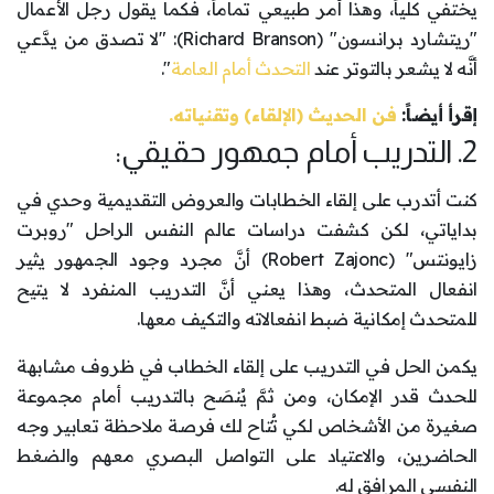
يختفي كلياً، وهذا أمر طبيعي تماماً، فكما يقول رجل الأعمال
"ريتشارد برانسون" (Richard Branson): "لا تصدق من يدَّعي
أنَّه لا يشعر بالتوتر عند
التحدث أمام العامة
".
إقرأ أيضاً:
فن الحديث (الإلقاء) وتقنياته.
2. التدريب أمام جمهور حقيقي:
كنت أتدرب على إلقاء الخطابات والعروض التقديمية وحدي في
بداياتي، لكن كشفت دراسات عالم النفس الراحل "روبرت
زايونتس" (Robert Zajonc) أنَّ مجرد وجود الجمهور يثير
انفعال المتحدث، وهذا يعني أنَّ التدريب المنفرد لا يتيح
للمتحدث إمكانية ضبط انفعالاته والتكيف معها.
يكمن الحل في التدريب على إلقاء الخطاب في ظروف مشابهة
للحدث قدر الإمكان، ومن ثمَّ يُنصَح بالتدريب أمام مجموعة
صغيرة من الأشخاص لكي تُتاح لك فرصة ملاحظة تعابير وجه
الحاضرين، والاعتياد على التواصل البصري معهم والضغط
النفسي المرافق له.