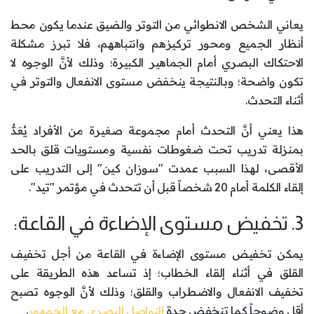
يعاني الشخص الانطوائي من التوتر والضيق عندما يكون محط
أنظار الجميع ومحور تركيزهم وانتباههم، فلا تبرز مشكلة
الاحتكاك البصري أمام الجماهير الكبيرة؛ وذلك لأنَّ الوجوه لا
تكون واضحة؛ وبالنتيجة ينخفض مستوى الانفعال والتوتر في
أثناء التحدث.
هذا يعني أنَّ التحدث أمام مجموعة صغيرة من الأفراد يُعَدُّ
بمنزلة تدريب تحت ضغوطات نفسية ومستويات قلق بالحد
الأقصى، لهذا السبب عمدت "سوزان كين" إلى التدريب على
إلقاء الكلمة أمام 20 شخصاً قبل أن تتحدث في مؤتمر "تيد".
3. تخفيض مستوى الإضاءة في القاعة:
يمكن تخفيض مستوى الإضاءة في القاعة من أجل تخفيف
القلق في أثناء إلقاء الخطاب؛ إذ تساعد هذه الطريقة على
تخفيف الانفعال والاضطراب والقلق؛ وذلك لأنَّ الوجوه تصبح
أقل وضوحاً كما تنخفض حدة
التواصل البصري مع الجمهور
.