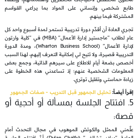
طابع شخصي وإنساني على المواد بما يراعي القواسم
المشتركة فيما بينهم.
تجري العادة أن أقدِّم دورة تدريبية تستمر لمدة أسبوع واحد كل
عام لطلاب "ماجستير إدارة الأعمال" (MBA) في "كلية وارتون
لإدارة الأعمال" (Wharton Business School)، ومدة الدورة
التدريبية قصيرة، ولا تتيح لي إمكانية التعرف إليهم، لهذا السبب
أخصص بضعة أيام للاطلاع على سيرهم الذاتية، وجمع بعض
المعلومات الشخصية عنهم؛ إذ تساعدني هذه الخطوة على
زيادة حماستي وتقليل توتري.
إقرأ أيضاً:
تحليل الجمهور قبل التدريب - صفات الجمهور
5. افتتاح الجلسة بمسألة أو أحجية أو
قصة:
علَّمني الممثل والكوتش الموهوب في مجال التحدث أمام
العامة "ديلان تشالفي" (Dylan Chalfy) أنَّ افتتاح الجلسة