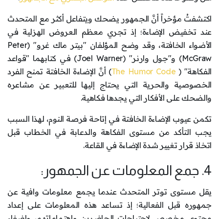
اكتشفتُ مؤخراً أنَّ الجمهور يضحك ويتفاعل أكثر مع المتحدث
عند تخفيض الإضاءة؛ إذ تجري معظم العروض الهزلية في
الأضواء الخافتة، وقد وضح المؤلفان "بيتر ماك غرو" (Peter
McGraw) و"جول وارنر" (Joel Warner) في كتابهما "قواعد
الفكاهة" (
The Humor Code
) أنَّ الإضاءة الخافتة تمنح الفرد
الخصوصية والحرية التي يحتاج إليها للتعبير عن مشاعره
والضحك على الأفكار التي يجدها فكاهية.
تكمن عيوب الإضاءة الخافتة في إتاحة فرصة النوم، لهذا السبب
يجب التأكد من مستوى الفكاهة والدعابة في الخطاب قبل
اتخاذ قرار تغيير شدة الإضاءة في القاعة.
4. جمع المعلومات عن الجمهور:
يقل مستوى توتر المتحدث عندما يجمع معلومات وافية عن
جمهوره قبل الفعالية؛ إذ تساعد هذه المعلومات على إعداد
محتوى مخصص لاحتياجات الحاضرين واهتماماتهم، وإضفاء