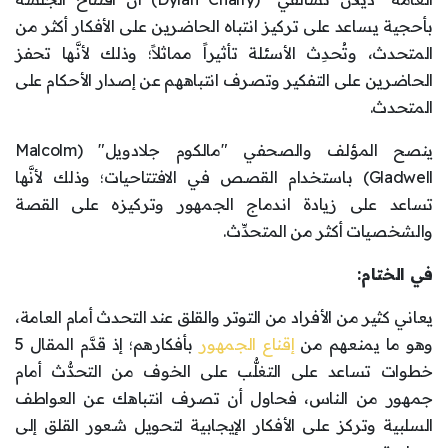
بأحجية يساعد على تركيز انتباه الحاضرين على الأفكار أكثر من
المتحدث، وتُحدِث الأسئلة تأثيراً مماثلاً؛ وذلك لأنَّها تحفز
الحاضرين على التفكير وتصرف انتباههم عن إصدار الأحكام على
المتحدث.
ينصح المؤلف والصحفي "مالكوم جلادويل" (Malcolm
Gladwell) باستخدام القصص في الافتتاحيات؛ وذلك لأنَّها
تساعد على زيادة اندماج الجمهور وتركيزه على القصة
والشخصيات أكثر من المتحدِّث.
في الختام:
يعاني كثير من الأفراد من التوتر والقلق عند التحدث أمام العامة،
وهو ما يمنعهم من
إقناع الجمهور
بأفكارهم؛ إذ قدَّم المقال 5
خطوات تساعد على التغلُّب على الخوف من التحدُّث أمام
جمهور من الناس، فحاول أن تصرف انتباهك عن العواطف
السلبية وتركز على الأفكار الإيجابية لتحويل شعور القلق إلى