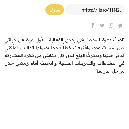
Article Link
شارك
تلقيتُ دعوة للتحدث في إحدى الفعاليات لأول مرة في حياتي
قبل سنوات عدة، واقترفت خطأً فادحاً بقبولها آنذاك، وتملَّكني
الذعر حينها وتذكرتُ الهلع الذي كان ينتابني من فكرة المشاركة
في النشاطات والتمرينات الصفية والتحدث أمام زملائي خلال
مراحل الدراسة.