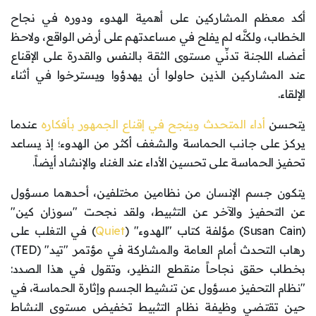
أكد معظم المشاركين على أهمية الهدوء ودوره في نجاح
الخطاب، ولكنَّه لم يفلح في مساعدتهم على أرض الواقع، ولاحظ
أعضاء اللجنة تدنِّي مستوى الثقة بالنفس والقدرة على الإقناع
عند المشاركين الذين حاولوا أن يهدؤوا ويسترخوا في أثناء
الإلقاء.
يتحسن
أداء المتحدث وينجح في إقناع الجمهور بأفكاره
عندما
يركز على جانب الحماسة والشغف أكثر من الهدوء؛ إذ يساعد
تحفيز الحماسة على تحسين الأداء عند الغناء والإنشاد أيضاً.
يتكون جسم الإنسان من نظامين مختلفين، أحدهما مسؤول
عن التحفيز والآخر عن التثبيط، ولقد نجحت "سوزان كين"
(Susan Cain) مؤلفة كتاب "الهدوء" (
Quiet
) في التغلب على
رهاب التحدث أمام العامة والمشاركة في مؤتمر "تيد" (TED)
بخطاب حقق نجاحاً منقطع النظير، وتقول في هذا الصدد:
"نظام التحفيز مسؤول عن تنشيط الجسم وإثارة الحماسة، في
حين تقتضي وظيفة نظام التثبيط تخفيض مستوى النشاط