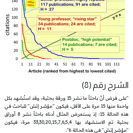
الشرح رقم (8)
"على فرض أنَّ باحثاً ما نشر 15 ورقة بحثية، وقد استُشهِد بكل
واحدة منها 15 مرة على الأقل، فيكون "مؤشر إتش" للباحث في
هذه الحالة 15؛ إذ يستعرض المثال أدناه باحثاً نشر 8 أوراق
بحثية تم الاستشهاد بها 33,30,20,15,7,6,5,4 مرة، فيكون
"مؤشر إتش" في هذه الحالة 6".