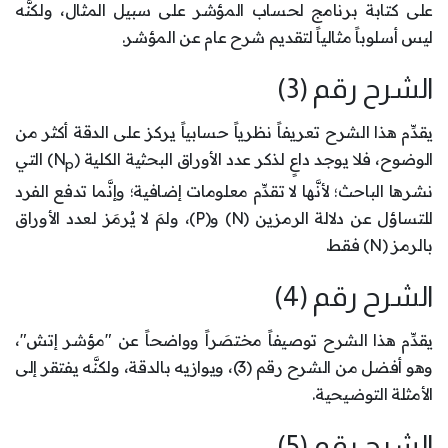
على كتابة برنامج لحساب المؤشر على سبيل المثال، ولكنَّه
ليس أسلوباً مثالياً لتقديم شرح عام عن المؤشر.
الشرح رقم (3)
يقدِّم هذا الشرح تعريفاً نظرياً حسابياً يركز على الدقة أكثر من
الوضوح، فلا يوجد داعٍ لذكر عدد الأوراق البحثية الكلية (N
) التي
p
نشرها الباحث؛ لأنَّها لا تقدِّم معلومات إضافية؛ وإنَّما تدفع الفرد
للتساؤل عن دلالة الرمزين (N) و(P)، ولمَ لا يُرمَز لعدد الأوراق
بالرمز (N) فقط.
الشرح رقم (4)
يقدِّم هذا الشرح توصيفاً مختصَراً وواضحاً عن "مؤشر إتش"،
وهو أفضل من الشرح رقم (3)، ويوازيه بالدقة، ولكنَّه يفتقر إلى
الأمثلة التوضيحية.
الشرح رقم (5)