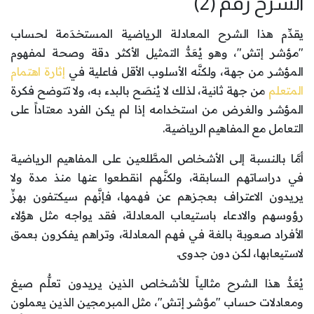
الشرح رقم (2)
يقدِّم هذا الشرح المعادلة الرياضية المستخدَمة لحساب
"مؤشر إتش"، وهو يُعَدُّ التمثيل الأكثر دقة وصحة لمفهوم
المؤشر من جهة، ولكنَّه الأسلوب الأقل فاعلية في
إثارة اهتمام
المتعلم
من جهة ثانية، لذلك لا يُنصَح بالبدء به، ولا تتوضح فكرة
المؤشر والغرض من استخدامه إذا لم يكن الفرد معتاداً على
التعامل مع المفاهيم الرياضية.
أمَّا بالنسبة إلى الأشخاص المطَّلعين على المفاهيم الرياضية
في دراساتهم السابقة، ولكنَّهم انقطعوا عنها منذ مدة ولا
يريدون الاعتراف بعجزهم عن فهمها، فإنَّهم سيكتفون بهزِّ
رؤوسهم والادعاء باستيعاب المعادلة، فقد يواجه مثل هؤلاء
الأفراد صعوبة بالغة في فهم المعادلة، وتراهم يفكرون بعمق
لاستيعابها، لكن دون جدوى.
يُعَدُّ هذا الشرح مثالياً للأشخاص الذين يريدون تعلُّم صيغ
ومعادلات حساب "مؤشر إتش"، مثل المبرمجين الذين يعملون