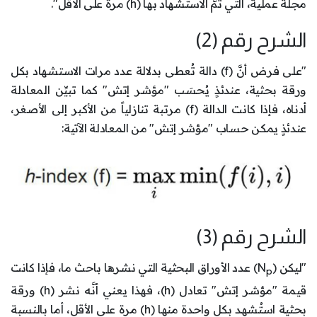
مجلة عملية، التي تمَّ الاستشهاد بها (h) مرة على الأقل".
الشرح رقم (2)
"على فرض أنَّ (f) دالة تُعطى بدلالة عدد مرات الاستشهاد بكل
ورقة بحثية، عندئذٍ يُحسَب "مؤشر إتش" كما تبيِّن المعادلة
أدناه، فإذا كانت الدالة (f) مرتبة تنازلياً من الأكبر إلى الأصغر،
عندئذٍ يمكن حساب "مؤشر إتش" من المعادلة الآتية:
الشرح رقم (3)
"ليكن (N
) عدد الأوراق البحثية التي نشرها باحث ما، فإذا كانت
p
قيمة "مؤشر إتش" تعادل (h)، فهذا يعني أنَّه نشر (h) ورقة
بحثية استُشهِد بكل واحدة منها (h) مرة على الأقل، أما بالنسبة