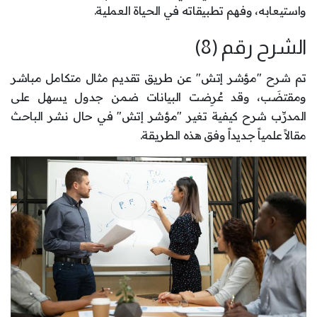
واستيعابه، وفهم تطبيقاته في الحياة العملية.
الشرح رقم (8)
تم شرح "مؤشر إتش" عن طريق تقديم مثال متكامل مباشر
ومقتضَب، وقد عُرِضت البيانات ضمن جدول يسهل على
المدرِّب شرح كيفية تغير "مؤشر إتش" في حال نشر الباحث
مقالاً علمياً جديداً وفق هذه الطريقة.