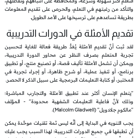
التعلم أكثر سهولة وسرعة، والمحافظة على انتباههم وتفاعلهم،
والتأكد من رغبتهم في التعلم، والحرص على تقديم المعلومات
بطريقة تساعدهم على ترسيخها على الأمد الطويل.
تقديم الأمثلة في الدورات التدريبية
لقد ثبت أنَّ تقديم الأمثلة يُعَدُّ طريقة فعالة للغاية لتحسين
تجربة المتعلم بصرف النظر عن محاور الدورة التدريبية،
ويمكن أن تشمل الأمثلة تأليف قصة، أو تصنيع منتج، أو تطبيق
برنامج، أو تنفيذ عملية، أو شرح ظاهرة، أو إجراء تجربة في
المختبر، أو كتابة التعليمات البرمجية على سبيل الذكر لا الحصر.
"يتعلم الإنسان أكثر عند تطبيق الأمثلة والتجارب المباشرة؛
وذلك لأنَّ فاعلية التعليمات الشفهية محدودة" - المؤلف
"مالكوم جلادويل" (Malcolm Gladwell).
يجب التنويه في البداية إلى أنَّه ليس ثمة تقنيات موحَّدة يمكن
أن تطبقها في جميع الدورات التدريبية؛ لهذا السبب يجب عليك