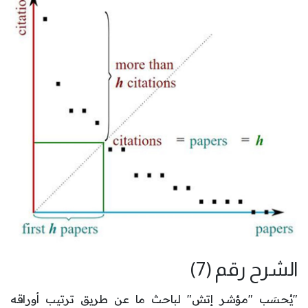
الشرح رقم (7)
"يُحسَب "مؤشر إتش" لباحث ما عن طريق ترتيب أوراقه