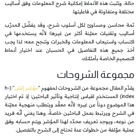
حالة، وتثبت هذه الأنماط إمكانية شرح المعلومات وفق أساليب
مختلفة ومتفاوتة في فاعليتها.
ثمة محاسن ومساوئ لكل أسلوب شرح، وقد يفضِّل المدرِّب
أساليب وتقنيات معيَّنة أكثر من غيرها؛ لأنَّه يستخدمها في
اكتساب واستيعاب المعلومات والخبرات وتنجح معه؛ لذا يجب
أخذ جميع هذه التفاصيل في الحسبان عند اختيار أنماط
التصميم الخاصة بأمثلتك.
مجموعة الشروحات
يقدِّم المقال مجموعة من الشروحات لمفهوم "
مؤشر إتش
" (h-
index) المستخدَم لقياس إنتاجية وتأثير الباحثين؛ إذ تم اختيار
هذا الموضوع دوناً عن غيره؛ لأنَّه معقَّد ويتطلب منهجية معيَّنة
في الشرح ويرتبط بعمل الباحثين خاصةً، وهذا يعني أنَّه فريد
من نوعه، ويوجد تعريف محدَّد لهذا المؤشر ويتم حسابه وفق
عملية مؤلفة من خطوات عدة تحتاج إلى الشرح بالتفصيل.