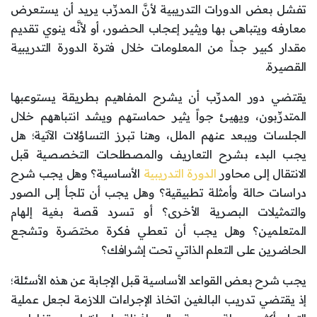
تفشل بعض الدورات التدريبية لأنَّ المدرِّب يريد أن يستعرض
معارفه ويتباهى بها ويثير إعجاب الحضور، أو لأنَّه ينوي تقديم
مقدار كبير جداً من المعلومات خلال فترة الدورة التدريبية
القصيرة.
يقتضي دور المدرِّب أن يشرح المفاهيم بطريقة يستوعبها
المتدرِّبون، ويهيئ جواً يثير حماستهم ويشد انتباههم خلال
الجلسات ويبعد عنهم الملل، وهنا تبرز التساؤلات الآتية؛ هل
يجب البدء بشرح التعاريف والمصطلحات التخصصية قبل
الانتقال إلى محاور
الدورة التدريبية
الأساسية؟ وهل يجب شرح
دراسات حالة وأمثلة تطبيقية؟ وهل يجب أن تلجأ إلى الصور
والتمثيلات البصرية الأخرى؟ أو تسرد قصة بغية إلهام
المتعلمين؟ وهل يجب أن تعطي فكرة مختصَرة وتشجع
الحاضرين على التعلم الذاتي تحت إشرافك؟
يجب شرح بعض القواعد الأساسية قبل الإجابة عن هذه الأسئلة؛
إذ يقتضي تدريب البالغين اتخاذ الإجراءات اللازمة لجعل عملية