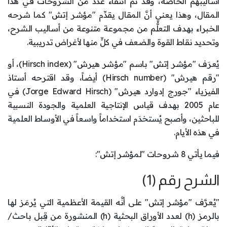
أساليبهم الخاصة، وقد تم انتقاء عدد من الشروحات في هذا
المقال، وهذا يعني أنَّ المقال يقدِّم "مؤشر إتش" كما شرحه
الخبراء بهدف التعلُّم من مجموعة متنوعة من أساليب الشرح،
وتحديد نقاط القوة والضعف في كلٍّ منها لأغراض تدريبية.
يُعرَف "مؤشر إتش" باسم "مؤشر هيرش" (Hirsch index)، أو
"رقم هيرش" (Hirsch number) أيضاً، وقد اقترحه أستاذ
الفيزياء "جورج إدوارد هيرش" (Jorge Edward Hirsch) في
عام 2005 بهدف قياس الإنتاجية العلمية والجودة النسبية
للباحثين، وأصبح يُستخدَم استخداماً واسعاً في الأوساط العلمية
في هذه الأيام.
فيما يأتي 8 شروحات "لمؤشر إتش":
الشرح رقم (1)
"يُعرَّف "مؤشر إتش" على أنَّه القيمة الأعظمية التي يُرمَز لها
بالرمز (h) لعدد الأوراق البحثية (h) المنشورة من قِبل باحث/