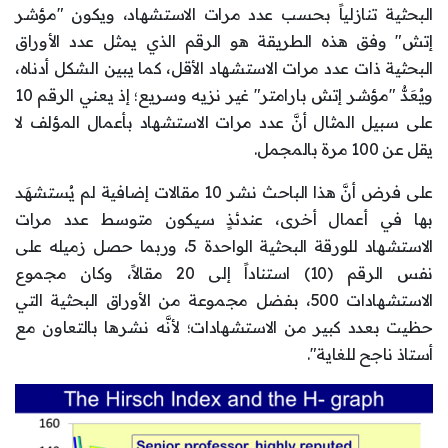
البحثية تنازلياً بحسب عدد مرات الاستشهاد، ويكون "مؤشر
إتش" وفق هذه الطريقة هو الرقم الذي يمثل عدد الأوراق
البحثية ذات عدد مرات الاستشهاد الأقل، كما يبين الشكل أدناه،
ويُعَدُّ "مؤشر إتش بارامتر" غير نزيه وسريع؛ إذ يعني الرقم 10
على سبيل المثال أنَّ عدد مرات الاستشهاد بأعمال المؤلف لا
يقل عن 100 مرة بالمجمل.
على فرض أنَّ هذا الباحث نشر 10 مقالات إضافية لم يُستشهَد
بها في أعمال أخرى، عندئذٍ سيكون متوسط عدد مرات
الاستشهاد للورقة البحثية الواحدة 5، وربما حصل زميله على
نفس الرقم (10) استناداً إلى 20 مقالاً، وكان مجموع
الاستشهادات 500، بفضل مجموعة من الأوراق البحثية التي
حظيت بعدد كبير من الاستشهادات؛ لأنَّه نشرها بالتعاون مع
أستاذ ناجح للغاية".