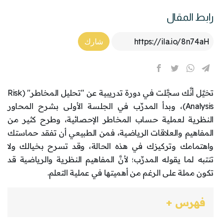
رابط المقال
Article Link
شارك
تخيَّل أنَّك سجَّلت في دورة تدريبية عن "تحليل المخاطر" (Risk
Analysis)، وبدأ المدرِّب في الجلسة الأولى بشرح المحاور
النظرية لعملية حساب المخاطر الإحصائية، وطرح كثير من
المفاهيم والعلاقات الرياضية، فمن الطبيعي أن تفقد حماستك
واهتمامك وتركيزك في هذه الحالة، وقد تسرح بخيالك ولا
تنتبه لما يقوله المدرِّب؛ لأنَّ المفاهيم النظرية والرياضية قد
تكون مملة على الرغم من أهميتها في عملية التعلم.
فهرس +