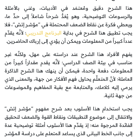
هذا الشرح دقيق ومُعتمَد في الأدبيات، وغني بالأمثلة
والرسومات التوضيحية، وهو يُعَدُّ شرحاً شاملاً إلى حدٍّ ما،
ويعطي فكرة عن نقاط الضعف المحتملة في "مؤشر إتش"، فلا
يجب تطبيق هذا الشرح في بداية
البرنامج التدريبي
؛ لأنَّه يقدِّم
عدداً كبيراً من المعلومات ويمكن أن يؤدي إلى إرباك الحاضرين.
يفهم الأفراد هذا الشرح عند دراسته على مهل، ولكنَّه غير
مناسب في بيئة الصف الدراسي؛ لأنَّه يقدم مقداراً كبيراً من
المعلومات دفعة واحدة، فيمكن أن ينهك هذا الشرح الذاكرة
العاملة؛ لأنَّ المتعلِّم يحاول فهم الأفكار من جهة، والمعنى الذي
يرمي إليه كلامك، والمتابعة مع بقية المفاهيم والموضوعات
من جهة ثانية.
يجب استخدام هذا الأسلوب بعد شرح مفهوم "مؤشر إتش"
والانتقال إلى موضوع التطبيقات ونقاط القوة والضعف لتحقيق
الفائدة المرجوة منه؛ إذ يقدِّم هذا الأسلوب أمثلة توضيحية عدة
إلى جانب الخط البياني الذي يساعد المتعلم على دراسة المؤشر