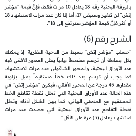
بالورقة البحثية رقم 18 يعادل 10 مرات فقط، فإنَّ قيمة "مؤشر
إتش" لن تتغير وستبقى 17، أما إذا كان عدد مرات الاستشهاد 18
أو أكثر فإنَّ قيمة المؤشر سترتفع إلى 18".
الشرح رقم (6)
"حساب "مؤشر إتش" بسيط من الناحية النظرية؛ إذ يمكنك
بكل بساطة أن ترسم مخططاً بيانياً يمثل المحور الأفقي فيه
عدد الأوراق البحثية، والمحور الشاقولي عدد مرات الاستشهاد،
كما يجب أن ترسم بعد ذلك خطاً مستقيماً يميل بزاوية
مقدارها 45 درجة عن المحور الأفقي، فيكون "مؤشر إتش" في
هذه الحالة عدد الأوراق البحثية التي تمثل نقطة تقاطع الخط
المستقيم مع المنحني البياني، كما يبين الشكل أدناه، وتمثل
نقطة التقاطع عدد الأوراق البحثية التي حصدت عدد مرات
استشهاد يعادل (h) مرة على الأقل".